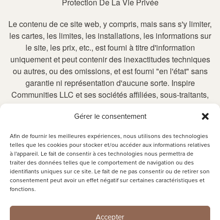
Protection De La Vie Privée
Le contenu de ce site web, y compris, mais sans s'y limiter,
les cartes, les limites, les installations, les informations sur
le site, les prix, etc., est fourni à titre d'information
uniquement et peut contenir des inexactitudes techniques
ou autres, ou des omissions, et est fourni "en l'état" sans
garantie ni représentation d'aucune sorte. Inspire
Communities LLC et ses sociétés affiliées, sous-traitants,
détaillants et fournisseurs n'assument aucune
Gérer le consentement
responsabilité pour les informations inexactes ou
incomplètes, ni pour les mesures prises sur la base de ces
Afin de fournir les meilleures expériences, nous utilisons des technologies
informations. Inspire Communities LLC et ses sociétés
telles que les cookies pour stocker et/ou accéder aux informations relatives
affiliées, sous-traitants, détaillants et fournisseurs se
à l'appareil. Le fait de consentir à ces technologies nous permettra de
traiter des données telles que le comportement de navigation ou des
réservent le droit d'apporter des modifications (y compris
identifiants uniques sur ce site. Le fait de ne pas consentir ou de retirer son
des modifications de prix) à tout moment et sans préavis. Il
consentement peut avoir un effet négatif sur certaines caractéristiques et
vous incombe de vérifier l'exactitude de toute information
fonctions.
fournie.
Accepter