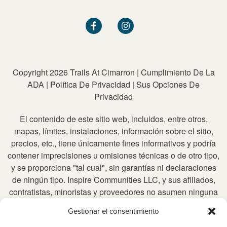
Copyright 2026 Trails At Cimarron
|
Cumplimiento De La
ADA
|
Política De Privacidad
|
Sus Opciones De
Privacidad
El contenido de este sitio web, incluidos, entre otros,
mapas, límites, instalaciones, información sobre el sitio,
precios, etc., tiene únicamente fines informativos y podría
contener imprecisiones u omisiones técnicas o de otro tipo,
y se proporciona "tal cual", sin garantías ni declaraciones
de ningún tipo. Inspire Communities LLC, y sus afiliados,
contratistas, minoristas y proveedores no asumen ninguna
responsabilidad por cualquier información inexacta o
Gestionar el consentimiento
incompleta, ni por cualquier acción tomada en base a