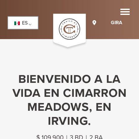
GIRA
ES
BIENVENIDO A LA
VIDA EN CIMARRON
MEADOWS, EN
IRVING.
$ 109,900
|
3 BD
|
2 BA