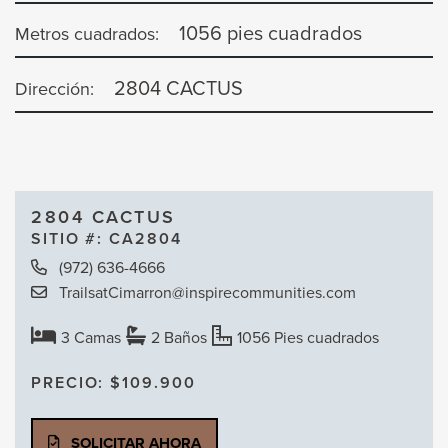
1056 pies cuadrados
Metros cuadrados:
2804 CACTUS
Dirección:
2804 CACTUS
SITIO #: CA2804
(972) 636-4666
TrailsatCimarron@inspirecommunities.com
Camas
Baños
Baños
3 Camas
2 Baños
1056 Pies cuadrados
PRECIO: $109.900
SOLICITAR AHORA